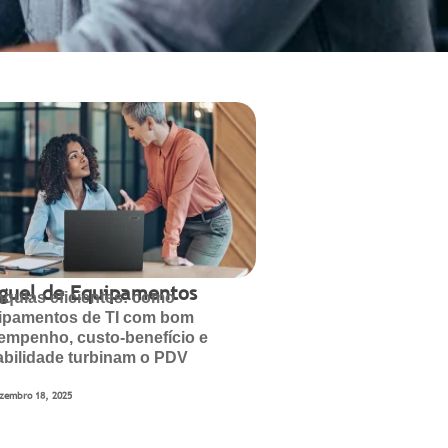
uguel de Equipamentos
nquias eficientes: como
ipamentos de TI com bom
empenho, custo-benefício e
abilidade turbinam o PDV
zembro 18, 2025