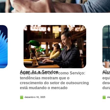
Acer As a Service
Al
Equipamentos de TI como Serviço:
Fra
tendências mostram que o
equ
crescimento do setor de outsourcing
des
está mudando o mercado
dur
dezembro 18, 2025
de