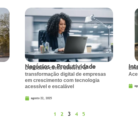
Negócios e Produtividade
Int
Descubra como acelerar a
Emb
transformação digital de empresas
Ace
em crescimento com tecnologia
ag
acessível e escalável
agosto 22, 2025
3
1
2
4
5