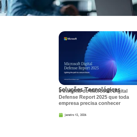
BLOG
Soluções Tecnológicas
5 insights do Microsoft Digital
Defense Report 2025 que toda
empresa precisa conhecer
janeiro 12, 2026