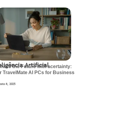
eligência Artificial
race the Future with acertainty:
r TravelMate AI PCs for Business
osto 8, 2025