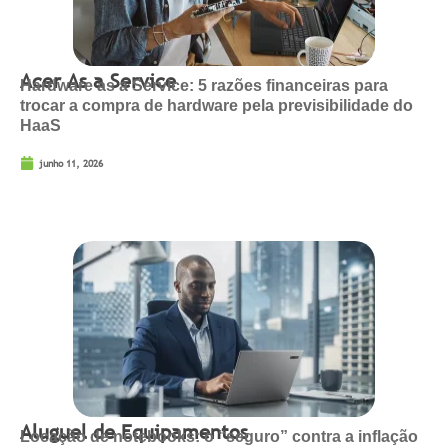
Acer As a Service
Hardware as a Service: 5 razões financeiras para
trocar a compra de hardware pela previsibilidade do
HaaS
junho 11, 2026
Aluguel de Equipamentos
Locação de notebooks: o “seguro” contra a inflação