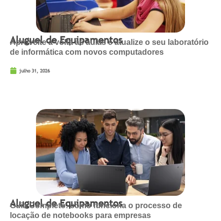
Aluguel de Equipamentos
Aproveite a volta às aulas e atualize o seu laboratório
de informática com novos computadores
julho 31, 2026
Aluguel de Equipamentos
Guia Completo: como funciona o processo de
locação de notebooks para empresas