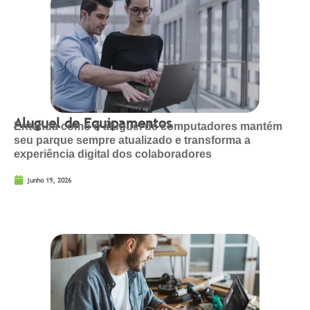
Aluguel de Equipamentos
Entenda como o aluguel de computadores mantém
seu parque sempre atualizado e transforma a
experiência digital dos colaboradores
junho 19, 2026