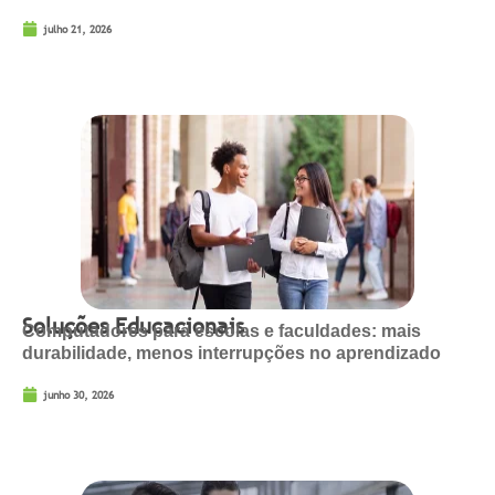
julho 21, 2026
Soluções Educacionais
Computadores para escolas e faculdades: mais
durabilidade, menos interrupções no aprendizado
junho 30, 2026