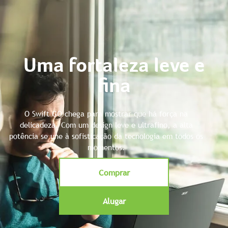
Uma fortaleza leve e
fina
O Swift GO chega para mostrar que há força na
delicadeza. Com um design leve e ultrafino, a alta
potência se une à sofisticação da tecnologia em todos os
momentos.
Comprar
Alugar