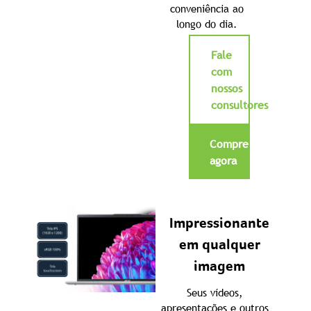
conveniência ao
longo do dia.
Fale
com
nossos
consultores
Compre
agora
Impressionante
em qualquer
imagem
Seus vídeos,
apresentações e outros