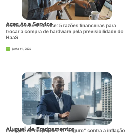
Acer As a Service
Hardware as a Service: 5 razões financeiras para
trocar a compra de hardware pela previsibilidade do
HaaS
junho 11, 2026
Aluguel de Equipamentos
Locação de notebooks: o “seguro” contra a inflação