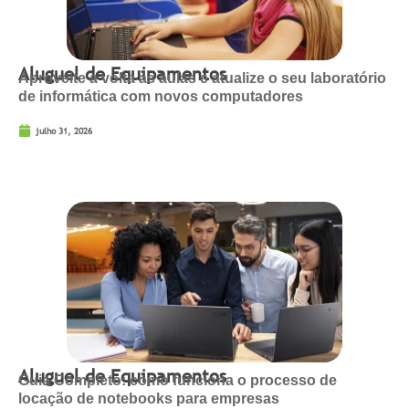
Aluguel de Equipamentos
Aproveite a volta às aulas e atualize o seu laboratório
de informática com novos computadores
julho 31, 2026
Aluguel de Equipamentos
Guia Completo: como funciona o processo de
locação de notebooks para empresas