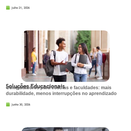
julho 21, 2026
Soluções Educacionais
Computadores para escolas e faculdades: mais
durabilidade, menos interrupções no aprendizado
junho 30, 2026