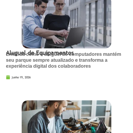
Aluguel de Equipamentos
Entenda como o aluguel de computadores mantém
seu parque sempre atualizado e transforma a
experiência digital dos colaboradores
junho 19, 2026