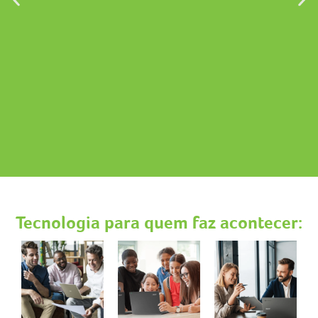
Tecnologia que conecta
pessoas
Tecnologia para quem faz acontecer:
e negócios
Comprar
Alugar