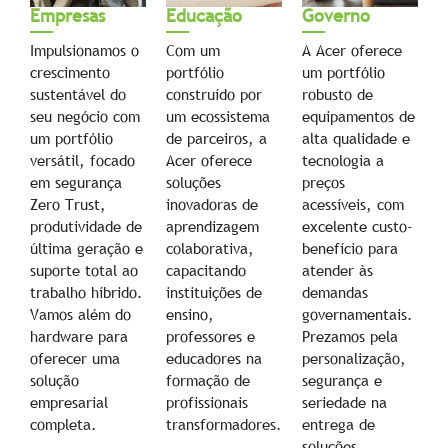
Empresas
Educação
Governo
Impulsionamos o
Com um
A Acer oferece
crescimento
portfólio
um portfólio
sustentável do
construído por
robusto de
seu negócio com
um ecossistema
equipamentos de
um portfólio
de parceiros, a
alta qualidade e
versátil, focado
Acer oferece
tecnologia a
em segurança
soluções
preços
Zero Trust,
inovadoras de
acessíveis, com
produtividade de
aprendizagem
excelente custo-
última geração e
colaborativa,
benefício para
suporte total ao
capacitando
atender às
trabalho híbrido.
instituições de
demandas
Vamos além do
ensino,
governamentais.
hardware para
professores e
Prezamos pela
oferecer uma
educadores na
personalização,
solução
formação de
segurança e
empresarial
profissionais
seriedade na
completa.
transformadores.
entrega de
soluções