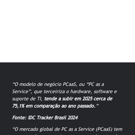
EMPRESAS: VALE A PENA?
Conheça as soluções que a Acer possui para a sua
empresa obter os melhores resultados com
redução de custos e eficiência operacional.
“O modelo de negócio PCaaS, ou “PC as a
Service”, que terceiriza o hardware, software e
suporte de TI,
tende a subir em 2025 cerca de
75,1% em comparação ao ano passado.
”
Fonte: IDC Tracker Brasil 2024
“O mercado global de PC as a Service (PCaaS) tem